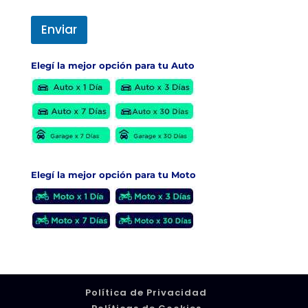
a
r
i
Enviar
o
m
e
Elegí la mejor opción para tu Auto
n
s
a
j
e
Elegí la mejor opción para tu Moto
Política de Privacidad