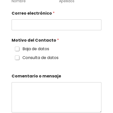
Nombre
Apellidos
Correo electrónico
*
C
Motivo del Contacto
*
o
m
Baja de datos
e
n
Consulta de datos
t
a
r
i
Comentario o mensaje
o
C
o
m
e
n
t