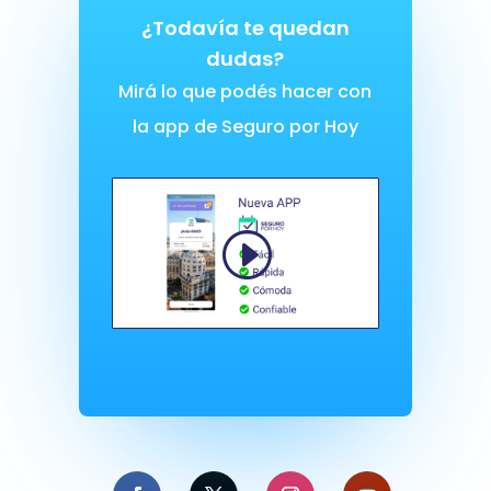
¿Todavía te quedan
dudas?
Mirá lo que podés hacer con
la app de Seguro por Hoy